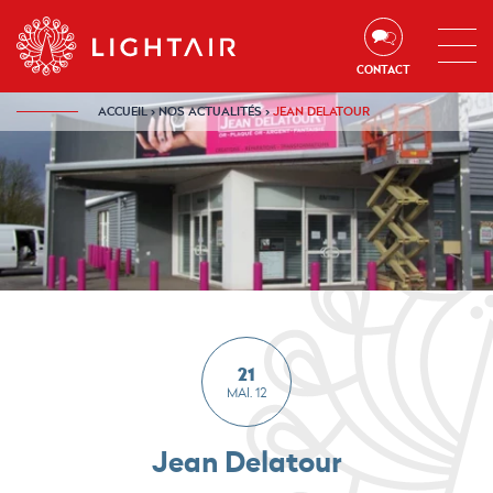
Aller au contenu
Aller à la navigation
Aller à la recherche
CONTACT
ACCUEIL
›
NOS ACTUALITÉS
›
JEAN DELATOUR
21
MAI. 12
Jean Delatour