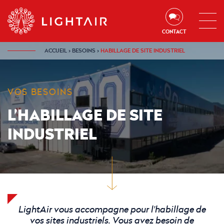
Aller au contenu
Aller à la navigation
Aller à la recherche
CONTACT
ACCUEIL
›
BESOINS
›
HABILLAGE DE SITE INDUSTRIEL
VOS BESOINS
L’HABILLAGE DE SITE
INDUSTRIEL
LightAir vous accompagne pour l'habillage de
vos sites industriels. Vous avez besoin de