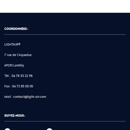
COORDONNÉES :
LIGHTAIR®
7 rue de l'Aqueduc
69210 Lentilly
Tél. :
04 78 33 22 98
Fax :
04 72 85 00 05
Mail :
contact@light-air.com
SUIVEZ-NOUS :