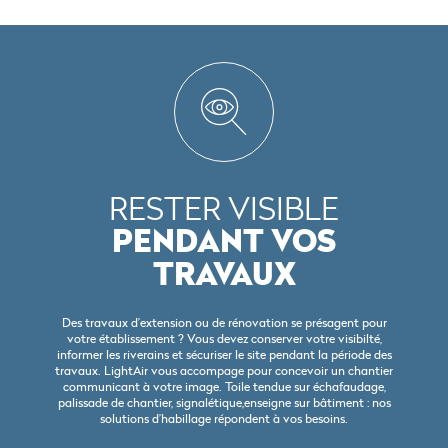
RESTER VISIBLE
PENDANT VOS
TRAVAUX
Des travaux d’extension ou de rénovation se présagent pour
votre établissement ?
Vous devez conserver votre visibilté,
informer les riverains et sécuriser le site pendant la période des
travaux. LightAir vous accompage pour concevoir un chantier
communicant à votre image. Toile tendue sur échafaudage,
palissade de chantier, signalétique,enseigne sur bâtiment : nos
solutions d’habillage répondent à vos besoins.