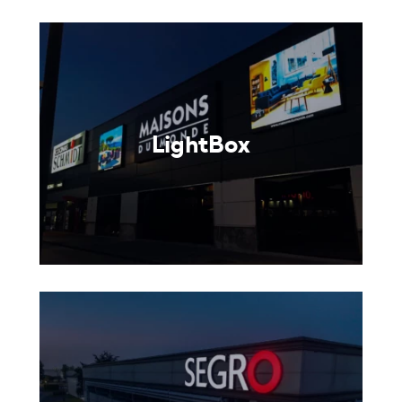
LightBox