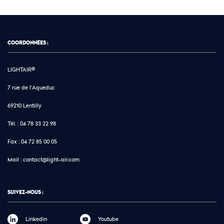
COORDONNÉES :
LIGHTAIR®
7 rue de l'Aqueduc
69210 Lentilly
Tél. :
04 78 33 22 98
Fax :
04 72 85 00 05
Mail :
contact@light-air.com
SUIVEZ-NOUS :
Linkedin
Youtube