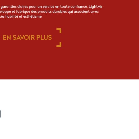
 garanties claires pour un service en toute confiance. LightAir
eloppe et fabrique des produits durables qui associent avec
ès fiabilité et esthétisme.
EN SAVOIR PLUS
U