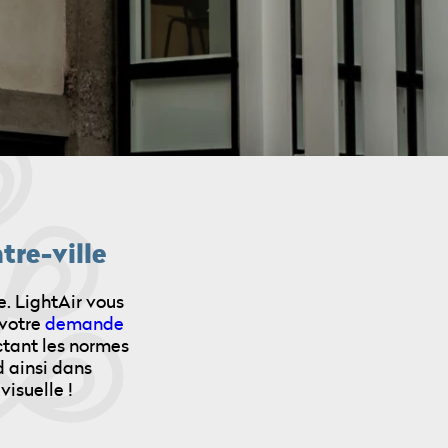
tre-ville
e. LightAir vous
 votre
demande
ctant les normes
d ainsi dans
visuelle !