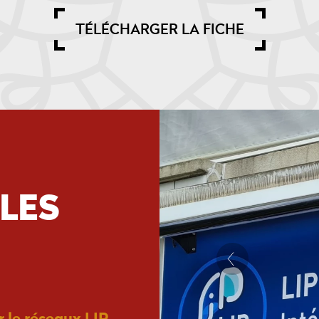
TÉLÉCHARGER LA FICHE
LES
 le réseaux LIP