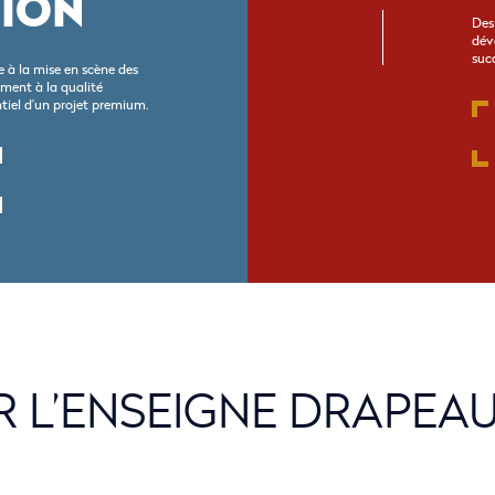
SION
Des
dév
succ
 à la mise en scène des
lement à la qualité
ntiel d’un projet premium.
R L’ENSEIGNE DRAPEA