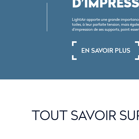
D’IMPRES
LightAir apporte une grande importance
toiles, à leur parfaite tension, mais éga
d’impression de ses supports, point esse
EN SAVOIR PLUS
TOUT SAVOIR SU