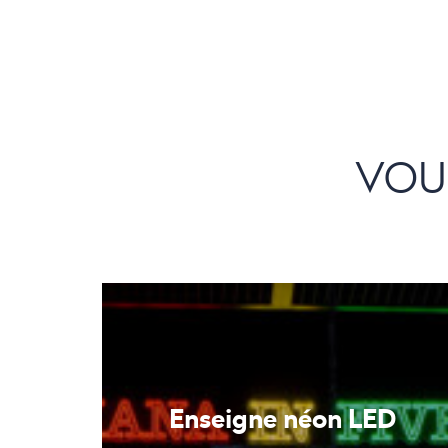
VOU
Enseigne néon LED