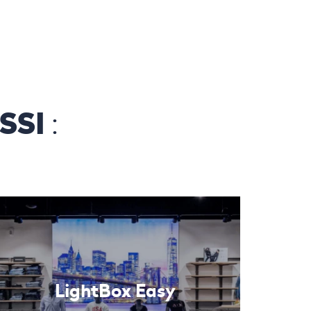
SSI
:
LightBox Easy