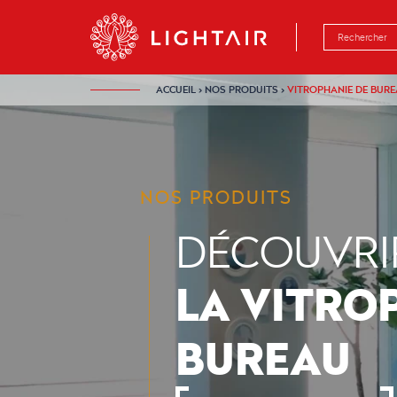
Aller au contenu
Aller à la navigation
Aller à la rech
ACCUEIL
›
NOS PRODUITS
›
VITROPHANIE DE BUR
NOS PRODUITS
DÉCOUVRI
LA VITRO
BUREAU