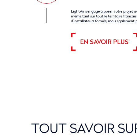
LightAir s’engage à poser votre projet a
même tarif sur tout le territoire françai
d’installateurs formés, mais également p
EN SAVOIR PLUS
TOUT SAVOIR SU