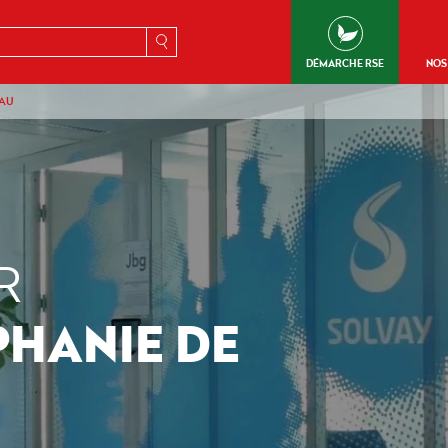
erche
DÉMARCHE RSE
NOS
EAU
R
PHANIE DE