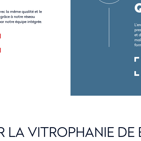
vec la même qualité et le
s grâce à notre réseau
ar notre équipe intégrée.
L’e
pre
et d
maî
for
R LA VITROPHANIE DE