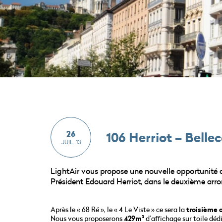
26
106 Herriot – Belle
JUIL. 13
LightAir vous propose une nouvelle opportunité d
Président Edouard Herriot, dans le deuxième arr
Après le « 68 Ré », le « 4 Le Viste » ce sera la
troisième 
Nous vous proposerons
429m²
d’affichage sur toile déd