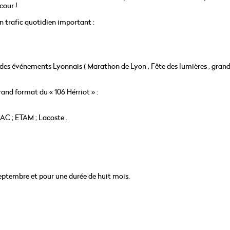
cour !
un trafic quotidien important :
V des événements Lyonnais ( Marathon de Lyon , Fête des lumières , gran
and format du « 106 Hérriot » :
C ; ETAM ; Lacoste .
eptembre et pour une durée de huit mois.