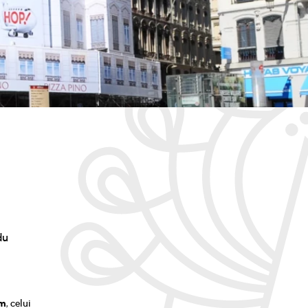
du
um
, celui