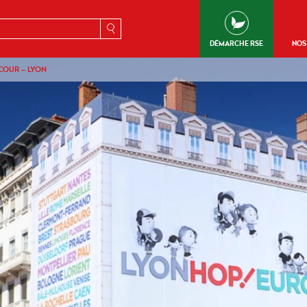
erche
DÉMARCHE RSE
NOS
ECOUR – LYON