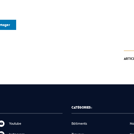
rtager
ARTIC
CATÉGORIES :
Youtube
Bâtiments
No