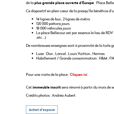
de la
plus grande place ouverte d’Europe
: Place Belle
Ce dispositif en plein cœur de la presqu’île bénéficie d’
14 lignes de bus , 2 lignes de métro
120 000 piétons jours
18 000 véhicules jours
La place Bellecour est par essence le lieu de RD
,etc …)
De nombreuses enseignes sont à proximité de la toile gr
Luxe : Dior , Lancel , Louis Vuitton , Hermes
Habillement / Grande consommation : H&M ; FNA
Pour une visite de la place :
Cliquez ici
Cet
immeuble inscrit
sera rénové à partir du mois de s
Crédits photos : Andréa Aubert
Achat d'espace