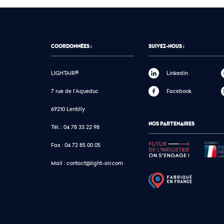
COORDONNÉES :
SUIVEZ-NOUS :
LIGHTAIR®
Linkedin
7 rue de l'Aqueduc
Facebook
69210 Lentilly
NOS PARTENAIRES
Tél. :
04 78 33 22 98
Fax :
04 72 85 00 05
Mail :
contact@light-air.com