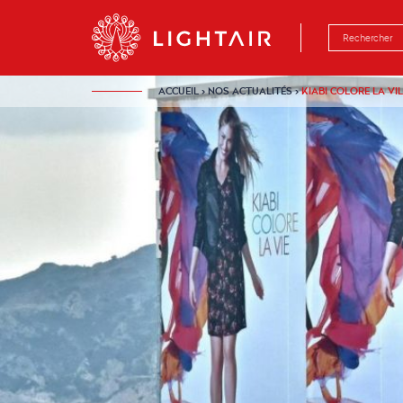
Aller au contenu
Aller à la navigation
Aller à la rech
ACCUEIL
›
NOS ACTUALITÉS
›
KIABI COLORE LA VI