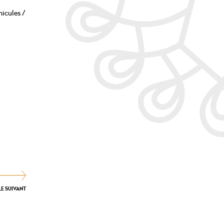
hicules /
LE SUIVANT