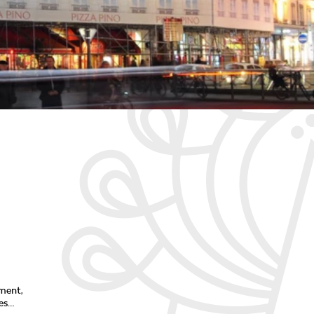
ement,
des…