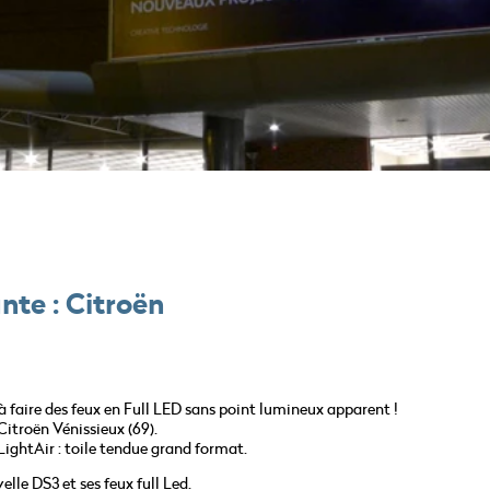
te : Citroën
 faire des feux en Full LED sans point lumineux apparent !
Citroën Vénissieux (69).
ightAir : toile tendue grand format.
le DS3 et ses feux full Led.