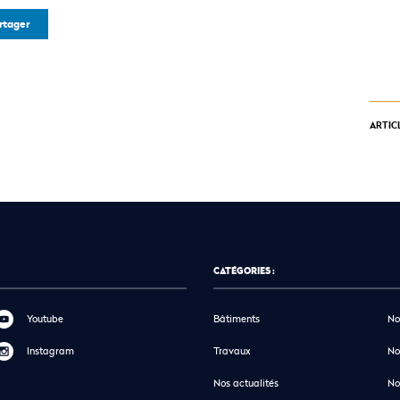
rtager
ARTIC
CATÉGORIES :
Youtube
Bâtiments
No
Instagram
Travaux
No
Nos actualités
No