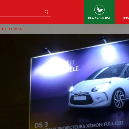
erche
DÉMARCHE RSE
NOS
TE : CITROËN