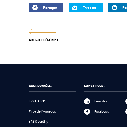
Partager
Tweeter
Pa
ARTICLE PRÉCÉDENT
COORDONNÉES :
SUIVEZ-NOUS :
LIGHTAIR®
Linkedin
7 rue de l'Aqueduc
Facebook
69210 Lentilly