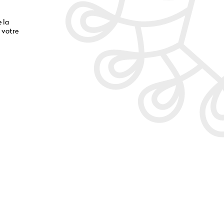
 la
 votre