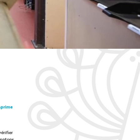
imprime
érifier
omptons