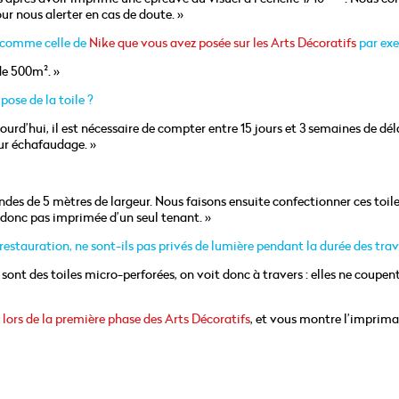
ur nous alerter en cas de doute. »
 comme celle de
Nike que vous avez posée sur les Arts Décoratifs
par ex
de 500m². »
pose de la toile ?
rd’hui, il est nécessaire de compter entre 15 jours et 3 semaines de dél
 sur échafaudage. »
es de 5 mètres de largeur. Nous faisons ensuite confectionner ces toile
t donc pas imprimée d’un seul tenant. »
estauration, ne sont-ils pas privés de lumière pendant la durée des tra
ont des toiles micro-perforées, on voit donc à travers : elles ne coupen
 lors de la première phase des Arts Décoratifs
, et vous montre l’imprim