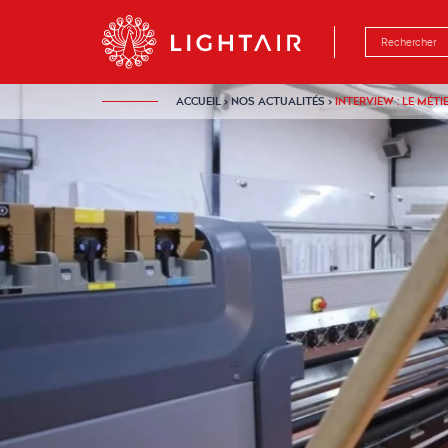
Aller au contenu
Aller à la navigation
Aller à la rech
ACCUEIL
›
NOS ACTUALITÉS
›
INTERVIEW : LE MÉT