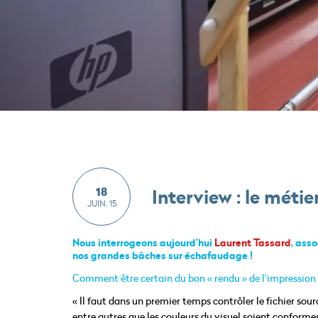
18
Interview : le méti
JUIN. 15
Nous interrogeons aujourd’hui
Laurent Tassard
, ass
nos grandes bâches sur échafaudage !
Comment être certain du bon « rendu » de l’impression
« Il faut dans un premier temps contrôler le fichier sou
entre autres que les couleurs du visuel soient conformes