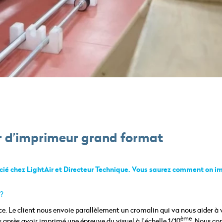
er d’imprimeur grand format
ocié chez LightAir et Directeur Technique. Vous saurez comment on 
 ?
rce. Le client nous envoie parallèlement un cromalin qui va nous aider à v
ème
 après avoir imprimé une épreuve du visuel à l’échelle 1/10
. Nous c