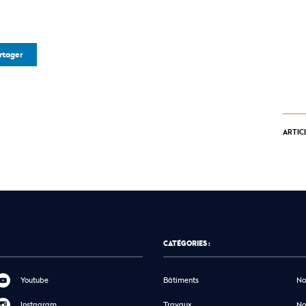
rtager
ARTIC
CATÉGORIES :
Youtube
Bâtiments
No
Instagram
Travaux
No