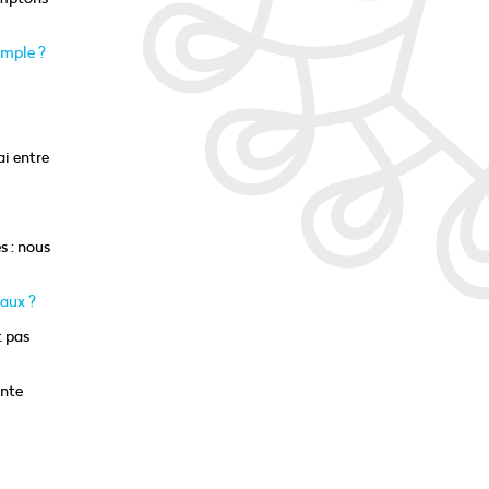
emple ?
ai entre
s : nous
vaux ?
t pas
ante