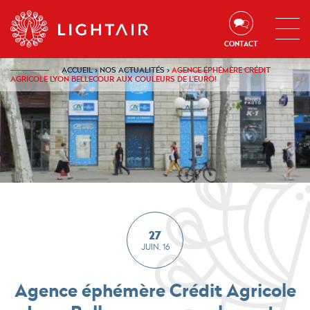
Aller au contenu
Aller à la navigation
Aller à la recherche
CONTACT
ACCUEIL
›
NOS ACTUALITÉS
›
AGENCE ÉPHÉMÈRE CRÉDIT
AGRICOLE LYON BELLECOUR AUX COULEURS DE L'EURO!
27
JUIN. 16
Agence éphémère Crédit Agricole