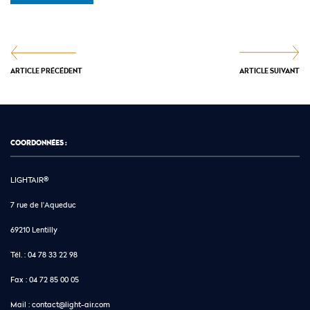
ARTICLE PRÉCÉDENT
ARTICLE SUIVANT
COORDONNÉES :
LIGHTAIR®
7 rue de l'Aqueduc
69210 Lentilly
Tél. :
04 78 33 22 98
Fax :
04 72 85 00 05
Mail :
contact@light-air.com