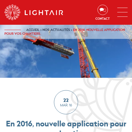
Aller au contenu
Aller à la navigation
Aller à la recherche
CONTACT
ACCUEIL
›
NOS ACTUALITÉS
›
EN 2016, NOUVELLE APPLICATION
POUR VOS CHANTIERS.
22
MAR. 16
En 2016, nouvelle application pour