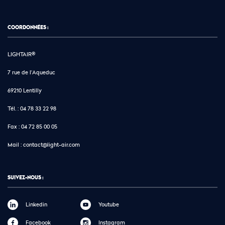
COORDONNÉES :
LIGHTAIR®
7 rue de l'Aqueduc
69210 Lentilly
Tél. :
04 78 33 22 98
Fax :
04 72 85 00 05
Mail :
contact@light-air.com
SUIVEZ-NOUS :
Linkedin
Youtube
Facebook
Instagram