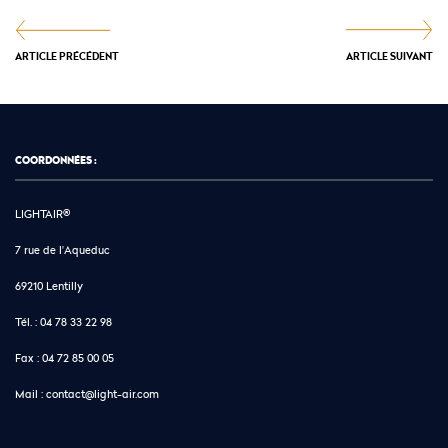
ARTICLE PRÉCÉDENT
ARTICLE SUIVANT
COORDONNÉES :
LIGHTAIR®
7 rue de l'Aqueduc
69210 Lentilly
Tél. :
04 78 33 22 98
Fax :
04 72 85 00 05
Mail :
contact@light-air.com