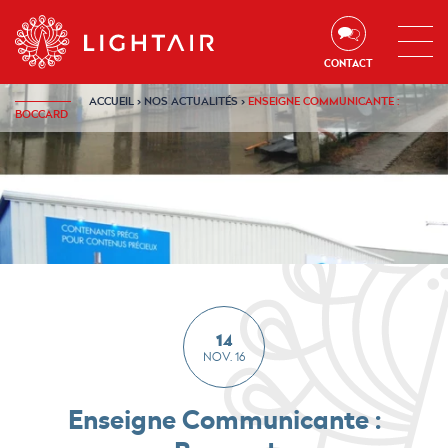
Aller au contenu
Aller à la navigation
Aller à la recherche
CONTACT
ACCUEIL
›
NOS ACTUALITÉS
›
ENSEIGNE COMMUNICANTE :
BOCCARD
14
NOV. 16
Enseigne Communicante :