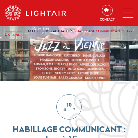
Aller au contenu
Aller à la navigation
Aller à la recherche
CONTACT
ACCUEIL
›
NOS ACTUALITÉS
›
HABILLAGE COMMUNICANT : JAZZ
À VIENNE
10
JUIL. 17
HABILLAGE COMMUNICANT :