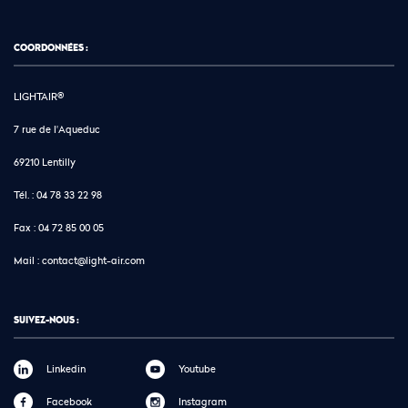
COORDONNÉES :
LIGHTAIR®
7 rue de l'Aqueduc
69210 Lentilly
Tél. :
04 78 33 22 98
Fax :
04 72 85 00 05
Mail :
contact@light-air.com
SUIVEZ-NOUS :
Linkedin
Youtube
Facebook
Instagram