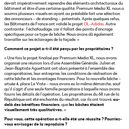
devait impérativement reprendre des éléments architecturaux du
bâtiment et être d’une certaine qualité. Premium Media XL nous a
soumis plusieurs visuels en ayant au préalable fait une sélection
des annonceurs – de standing – potentiels. Après quelques refus,
les Bâtiments de France ont validé le projet
OL-Adidas
. Autre
contrainte : l’échafaudage, car il fallait des points d’ancrage
spécifiques pour ce type de bâche. Nous avons dû également
travailler sur les éclairages de la façade. »
Comment ce projet a-t-il été perçu par les propriétaires ?
« Une fois le projet finalisé par Premium Media XL, nous avons
organisé une réunion lors d’une Assemblée Générale. Julien et
Jean-Baptiste Aguettant ont alors présenté à l’ensemble des
copropriétaires, leur entreprise, les conditions de réalisation de
cette bâche et les avantages financiers. Pour la nouvelle bâche –
située 4, place Le Viste – nous avons eu la même démarche, sauf
qu’il s’agit d’une seule famille propriétaire à laquelle nous avons
fourni les détails de l’opération. Les propriétaires du 68 rue de la
République ont été enchantés du résultat, car ils ont trouvé,
au-
delà des bénéfices financiers
, que
les bâches étaient
visuellement très qualitatives.
»
Pour vous, cette opération a-t-elle été une réussite ? Pourriez-
vous envisager de la reproduire ?