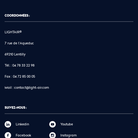
COORDONNÉES :
LIGHTAIR®
7 rue de l'Aqueduc
69210 Lentilly
Tél. :
04 78 33 22 98
Fax :
04 72 85 00 05
Mail :
contact@light-air.com
SUIVEZ-NOUS :
Linkedin
Youtube
Facebook
Instagram