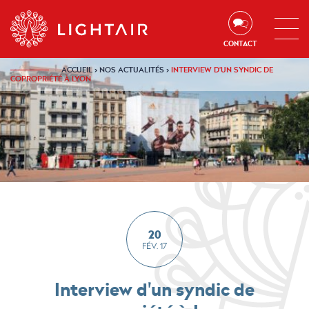
Aller au contenu
Aller à la navigation
Aller à la recherche
CONTACT
ACCUEIL
›
NOS ACTUALITÉS
›
INTERVIEW D'UN SYNDIC DE
COPROPRIÉTÉ À LYON
20
FÉV. 17
Interview d'un syndic de