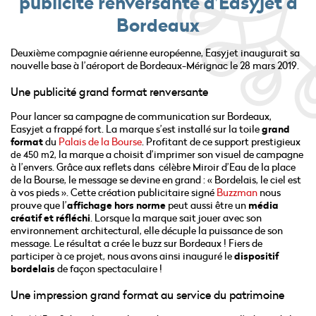
publicité renversante d’Easyjet à
Bordeaux
Deuxième compagnie aérienne européenne, Easyjet inaugurait sa
nouvelle base à l’aéroport de Bordeaux-Mérignac le 28 mars 2019.
Une publicité grand format renversante
Pour lancer sa campagne de communication sur Bordeaux,
Easyjet a frappé fort. La marque s’est installé sur la toile
grand
format
du
Palais de la Bourse
. Profitant de ce support prestigieux
, la marque a choisit d’imprimer son visuel de campagne
de 450 m2
à l’envers. Grâce aux reflets dans célèbre Miroir d’Eau de la place
de la Bourse, le message se devine en grand : « Bordelais, le ciel est
à vos pieds ». Cette création publicitaire signé
Buzzman
nous
prouve que l’
affichage
hors norme
peut aussi être un
média
créatif et réfléchi
. Lorsque la marque sait jouer avec son
environnement architectural, elle décuple la puissance de son
message. Le résultat a crée le buzz sur Bordeaux ! Fiers de
participer à ce projet, nous avons ainsi inauguré le
dispositif
bordelais
de façon spectaculaire !
Une impression grand format au service du patrimoine