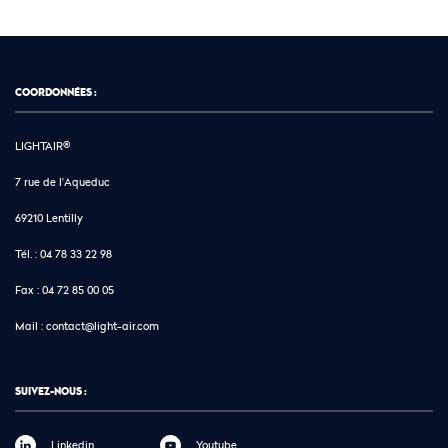
COORDONNÉES :
LIGHTAIR®
7 rue de l'Aqueduc
69210 Lentilly
Tél. :
04 78 33 22 98
Fax :
04 72 85 00 05
Mail :
contact@light-air.com
SUIVEZ-NOUS :
Linkedin
Youtube