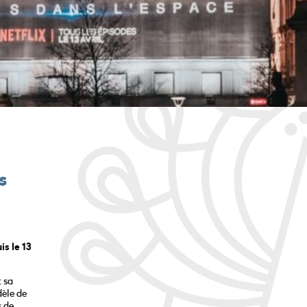
s
is le 13
t sa
èle de
s de