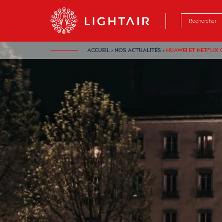
Aller au contenu
Aller à la navigation
Aller à la rech
ACCUEIL
›
NOS ACTUALITÉS
›
HUAWEI ET NETFLIX