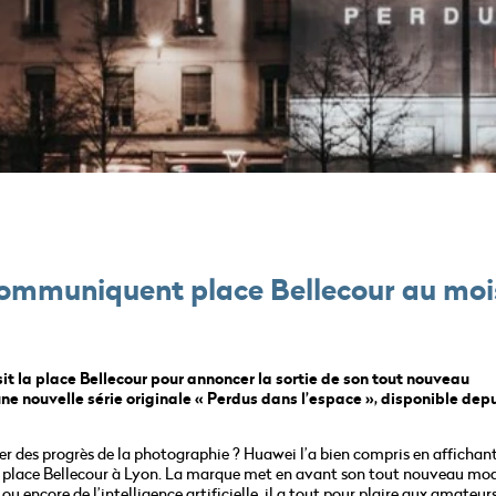
communiquent place Bellecour au moi
isit la place Bellecour pour annoncer la sortie de son tout nouveau
une nouvelle série originale « Perdus dans l’espace », disponible depu
ler des progrès de la photographie ? Huawei l’a bien compris en affichan
5 place Bellecour à Lyon. La marque met en avant son tout nouveau mod
u encore de l’intelligence artificielle, il a tout pour plaire aux amateur