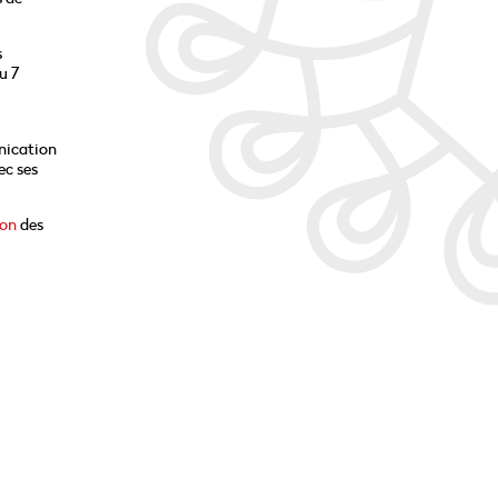
s
u 7
nication
ec ses
ion
des