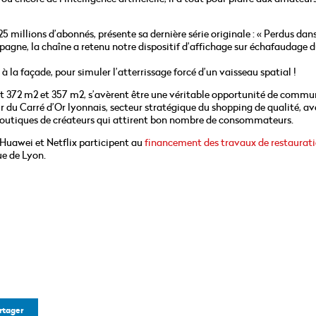
5 millions d’abonnés, présente sa dernière série originale : « Perdus dan
campagne, la chaîne a retenu notre dispositif d’affichage sur échafaudage d
à la façade, pour simuler l’atterrissage forcé d’un vaisseau spatial !
t 372 m2 et 357 m2, s’avèrent être une véritable opportunité de commu
r du Carré d’Or lyonnais, secteur stratégique du shopping de qualité, av
boutiques de créateurs qui attirent bon nombre de consommateurs.
 Huawei et Netflix participent au
financement des travaux de restaurat
ue de Lyon.
rtager