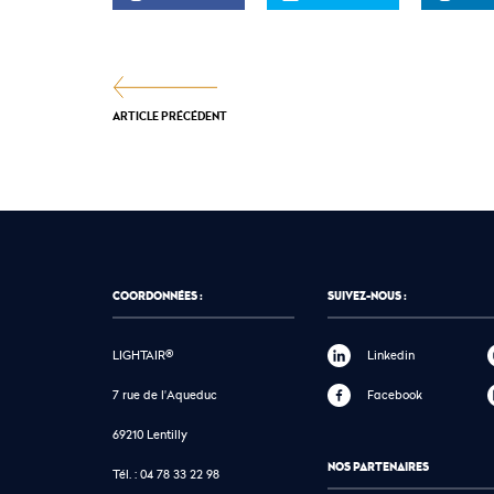
ARTICLE PRÉCÉDENT
COORDONNÉES :
SUIVEZ-NOUS :
LIGHTAIR®
Linkedin
7 rue de l'Aqueduc
Facebook
69210 Lentilly
NOS PARTENAIRES
Tél. :
04 78 33 22 98