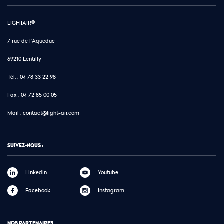
LIGHTAIR®
7 rue de l'Aqueduc
69210 Lentilly
Tél. :
04 78 33 22 98
Fax :
04 72 85 00 05
Mail :
contact@light-air.com
SUIVEZ-NOUS :
Linkedin
Youtube
Facebook
Instagram
NOS PARTENAIRES