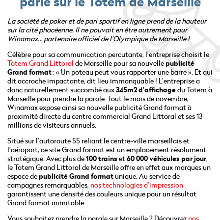
parie sur le Totem de Marseille
La société de poker et de pari sportif en ligne prend de la hauteur
sur la cité phocéenne. Il ne pouvait en être autrement pour
Winamax… partenaire officiel de l’Olympique de Marseille !
Célèbre pour sa communication percutante, l’entreprise choisit le
Totem Grand Littoral
de Marseille pour sa nouvelle
publicité
Grand format
:
« Un poteau peut vous rapporter une barre ».
Et qui
dit accroche impactante, dit lieu immanquable ! L’entreprise a
donc naturellement succombé aux
345m2 d’affichage
du Totem à
Marseille pour prendre la parole. Tout le mois de novembre,
Winamax expose ainsi sa nouvelle publicité Grand format à
proximité directe du centre commercial Grand Littoral et ses 13
millions de visiteurs annuels.
Situé sur l’autoroute 55 reliant le centre-ville marseillais et
l’aéroport, ce site Grand format est un emplacement résolument
stratégique. Avec plus de
100 trains
et
60 000 véhicules par jour
,
le Totem Grand Littoral de Marseille offre en effet aux marques un
espace de
publicité Grand format
unique. Au service de
campagnes remarquables,
nos technologies d’impression
garantissent une densité des couleurs unique pour un résultat
Grand format inimitable.
Vous souhaitez prendre la parole sur Marseille ? Découvrez
nos