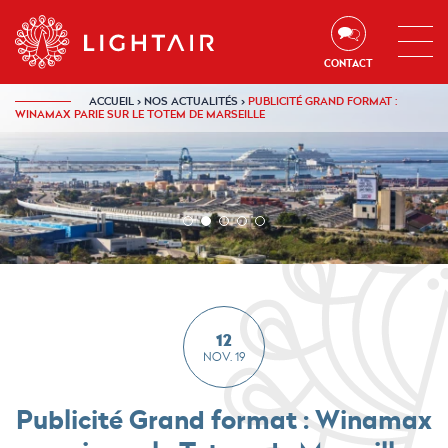
Aller au contenu
Aller à la navigation
Aller à la recherche
CONTACT
ACCUEIL
›
NOS ACTUALITÉS
›
PUBLICITÉ GRAND FORMAT :
WINAMAX PARIE SUR LE TOTEM DE MARSEILLE
1
2
3
4
5
sur
sur
sur
sur
sur
1
1
1
1
1
12
NOV. 19
Publicité Grand format : Winamax