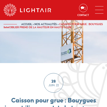
Aller au contenu
Aller à la navigation
Aller à la recherche
CONTACT
ACCUEIL
›
NOS ACTUALITÉS
›
CAISSON POUR GRUE : BOUYGUES
IMMOBILIER PREND DE LA HAUTEUR EN HAUTE-LOIRE
28
JUIN. 22
Caisson pour grue : Bouygues