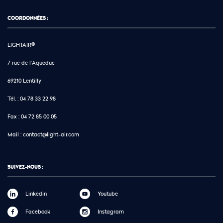
COORDONNÉES :
LIGHTAIR®
7 rue de l'Aqueduc
69210 Lentilly
Tél. :
04 78 33 22 98
Fax :
04 72 85 00 05
Mail :
contact@light-air.com
SUIVEZ-NOUS :
Linkedin
Youtube
Facebook
Instagram