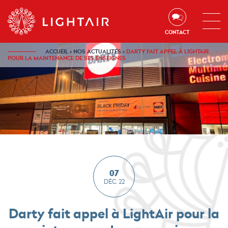
Aller au contenu
Aller à la navigation
Aller à la recherche
CONTACT
ACCUEIL
›
NOS ACTUALITÉS
›
DARTY FAIT APPEL À LIGHTAIR
POUR LA MAINTENANCE DE SES ENSEIGNES
07
DÉC. 22
Darty fait appel à LightAir pour la