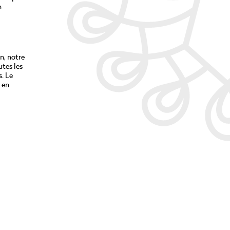
n
n, notre
tes les
s. Le
 en