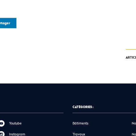
rtager
ARTIC
CATÉGORIES :
Youtube
Bâtiments
No
Instagram
Travaux
No