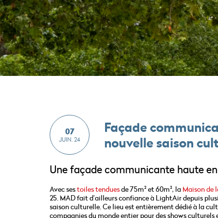
Façade communicant
07
nouvelle saison cult
JUIN. 24
Une façade communicante haute en
Avec ses
toiles tendues
de 75m² et 60m², la
Maison de 
25. MAD fait d’ailleurs confiance à LightAir depuis plu
saison culturelle. Ce lieu est entièrement dédié à la cu
compagnies du monde entier pour des shows culturels et a