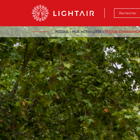
Aller au contenu
Aller à la navigation
Aller à la rech
ACCUEIL
›
NOS ACTUALITÉS
›
FAÇADE COMMUNICAN