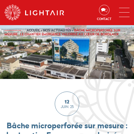
Aller au contenu
Aller à la navigation
Aller à la recherche
CONTACT
ACCUEIL
›
NOS ACTUALITÉS
›
BÂCHE MICROPERFORÉE SUR
MESURE : LE CHANTIER EMERGENCE VALORISÉ AU CŒUR DE BORDEAUX
12
JUIN. 25
Bâche microperforée sur mesure :