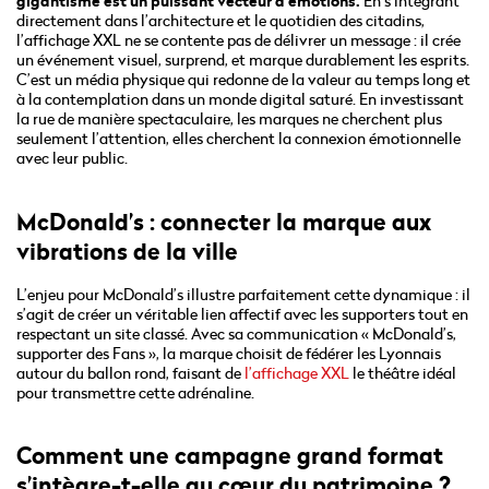
gigantisme est un puissant vecteur d’émotions.
En s’intégrant
directement dans l’architecture et le quotidien des citadins,
l’affichage XXL ne se contente pas de délivrer un message : il crée
un événement visuel, surprend, et marque durablement les esprits.
C’est un média physique qui redonne de la valeur au temps long et
à la contemplation dans un monde digital saturé. En investissant
la rue de manière spectaculaire, les marques ne cherchent plus
seulement l’attention, elles cherchent la connexion émotionnelle
avec leur public.
McDonald’s : connecter la marque aux
vibrations de la ville
L’enjeu pour McDonald’s illustre parfaitement cette dynamique : il
s’agit de créer un véritable lien affectif avec les supporters tout en
respectant un site classé. Avec sa communication
« McDonald’s,
supporter des Fans »
, la marque choisit de fédérer les Lyonnais
autour du ballon rond, faisant de
l’affichage XXL
le théâtre idéal
pour transmettre cette adrénaline.
Comment une campagne grand format
s’intègre-t-elle au cœur du patrimoine ?