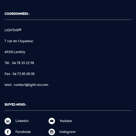
COORDONNÉES :
LIGHTAIR®
7 rue de l'Aqueduc
69210 Lentilly
Tél. :
04 78 33 22 98
Fax :
04 72 85 00 05
Mail :
contact@light-air.com
SUIVEZ-NOUS :
Linkedin
Youtube
Facebook
Instagram