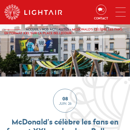
Aller au contenu
Aller à la navigation
Aller à la recherche
CONTACT
ACCUEIL
›
NOS ACTUALITÉS
›
MCDONALD’S CÉLÈBRE LES FANS
EN FORMAT XXL SUR LA PLACE BELLECOUR
08
JUIN. 26
McDonald’s célèbre les fans en