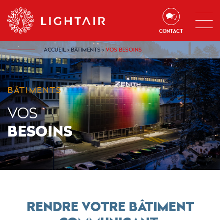
Aller au contenu
Aller à la navigation
Aller à la recherche
CONTACT
ACCUEIL
›
BÂTIMENTS
›
VOS BESOINS
BÂTIMENTS
VOS
BESOINS
RENDRE VOTRE BÂTIMENT