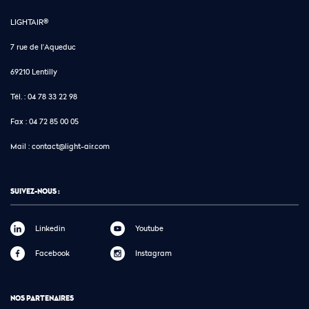
LIGHTAIR®
7 rue de l'Aqueduc
69210 Lentilly
Tél. :
04 78 33 22 98
Fax :
04 72 85 00 05
Mail :
contact@light-air.com
SUIVEZ-NOUS :
Linkedin
Youtube
Facebook
Instagram
NOS PARTENAIRES