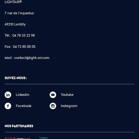
LIGHTAIR®
7 rue de l'Aqueduc
69210 Lentilly
Tél. :
04 78 33 22 98
Fax :
04 72 85 00 05
Mail :
contact@light-air.com
SUIVEZ-NOUS :
Linkedin
Youtube
Facebook
Instagram
NOS PARTENAIRES