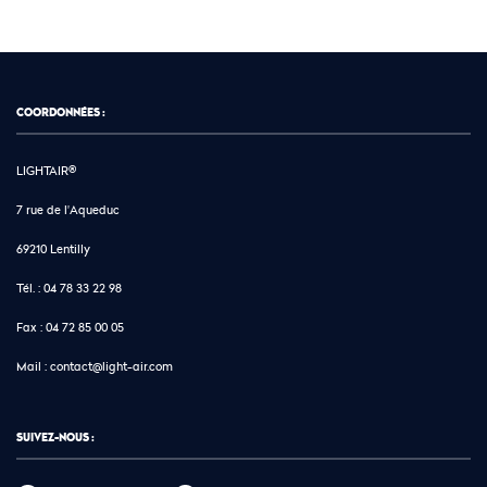
COORDONNÉES :
LIGHTAIR®
7 rue de l'Aqueduc
69210 Lentilly
Tél. :
04 78 33 22 98
Fax :
04 72 85 00 05
Mail :
contact@light-air.com
SUIVEZ-NOUS :