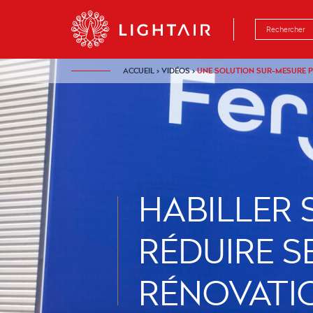
Aller au contenu
Aller à la navigation
Aller à la rech
ACCUEIL
›
VIDÉOS
›
UNE SOLUTION SUR-MESURE P
HABILLER 
RÉDUIRE S
RÉNOVATI