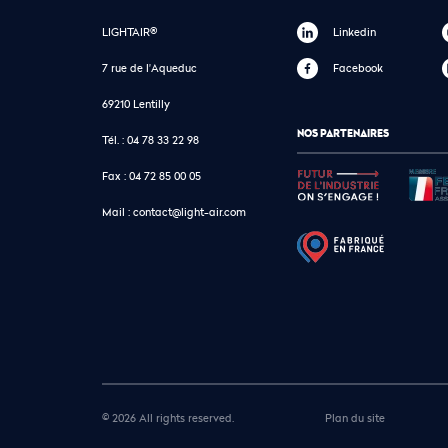
LIGHTAIR®
Linkedin
7 rue de l'Aqueduc
Facebook
69210 Lentilly
NOS PARTENAIRES
Tél. :
04 78 33 22 98
Fax :
04 72 85 00 05
Mail :
contact@light-air.com
© 2026 All rights reserved.
Plan du site