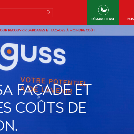
erche
DÉMARCHE RSE
NOS
OUR RECOUVRIR BARDAGES ET FAÇADES À MOINDRE COÛT
SA FAÇADE ET
ES COÛTS DE
ON.