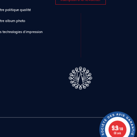
tre politique qualité
tre album photo
s technologies d’impression
9.9
/10
68 avis