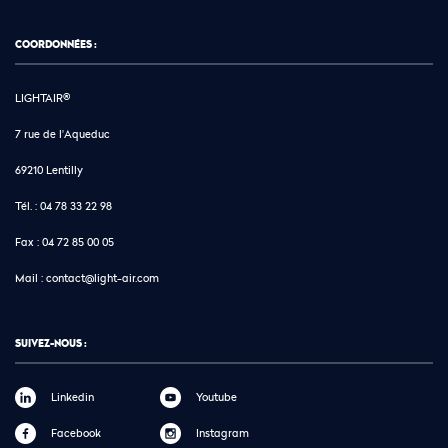
COORDONNÉES :
LIGHTAIR®
7 rue de l'Aqueduc
69210 Lentilly
Tél. :
04 78 33 22 98
Fax :
04 72 85 00 05
Mail :
contact@light-air.com
SUIVEZ-NOUS :
Linkedin
Youtube
Facebook
Instagram