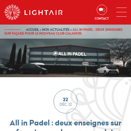
Aller au contenu
Aller à la navigation
Aller à la recherche
CONTACT
ACCUEIL
›
NOS ACTUALITÉS
›
ALL IN PADEL : DEUX ENSEIGNES
SUR FAÇADE POUR LE NOUVEAU CLUB CALADOIS
22
DÉC. 22
All in Padel : deux enseignes sur