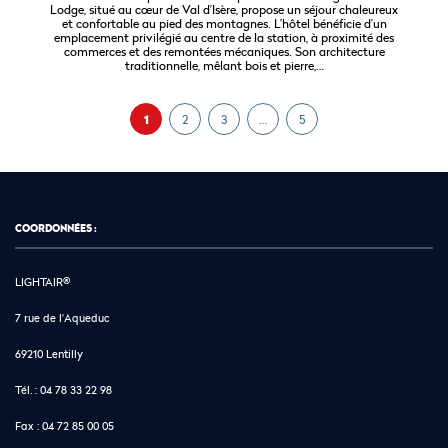
Lodge, situé au cœur de Val d’Isère, propose un séjour chaleureux
et confortable au pied des montagnes. L’hôtel bénéficie d’un
emplacement privilégié au centre de la station, à proximité des
commerces et des remontées mécaniques. Son architecture
traditionnelle, mêlant bois et pierre,…
1
2
3
…
5
COORDONNÉES :
LIGHTAIR®
7 rue de l'Aqueduc
69210 Lentilly
Tél. :
04 78 33 22 98
Fax :
04 72 85 00 05