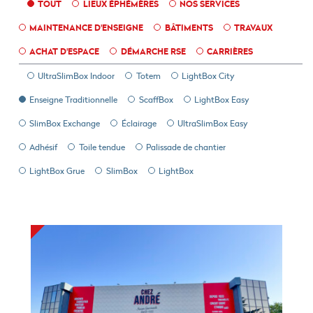
TOUT
LIEUX ÉPHÉMÈRES
NOS SERVICES
MAINTENANCE D'ENSEIGNE
BÂTIMENTS
TRAVAUX
ACHAT D'ESPACE
DÉMARCHE RSE
CARRIÈRES
UltraSlimBox Indoor
Totem
LightBox City
Enseigne Traditionnelle
ScaffBox
LightBox Easy
SlimBox Exchange
Éclairage
UltraSlimBox Easy
Adhésif
Toile tendue
Palissade de chantier
LightBox Grue
SlimBox
LightBox