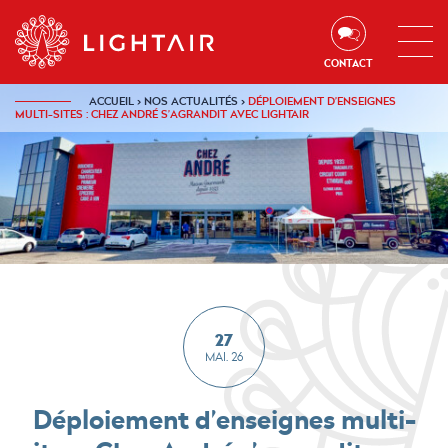
Aller au contenu
Aller à la navigation
Aller à la recherche
CONTACT
ACCUEIL
›
NOS ACTUALITÉS
›
DÉPLOIEMENT D’ENSEIGNES
MULTI-SITES : CHEZ ANDRÉ S’AGRANDIT AVEC LIGHTAIR
27
MAI. 26
Déploiement d’enseignes multi-