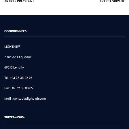
ARTICLE PRÉCÉDENT
ARTICLE SUIVANT
COORDONNÉES :
LIGHTAIR®
7 rue de l'Aqueduc
69210 Lentilly
Tél. :
04 78 33 22 98
Fax :
04 72 85 00 05
Mail :
contact@light-air.com
SUIVEZ-NOUS :