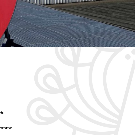
 du
t comme