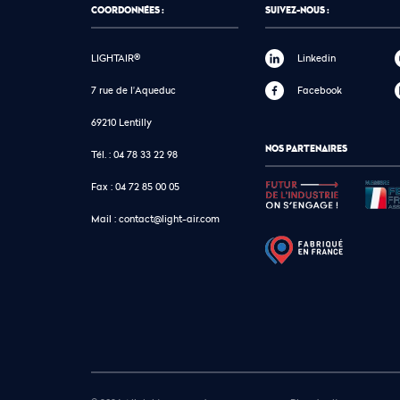
COORDONNÉES :
SUIVEZ-NOUS :
LIGHTAIR®
Linkedin
7 rue de l'Aqueduc
Facebook
69210 Lentilly
NOS PARTENAIRES
Tél. :
04 78 33 22 98
Fax :
04 72 85 00 05
Mail :
contact@light-air.com