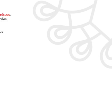
 réseau
.
oiles
us