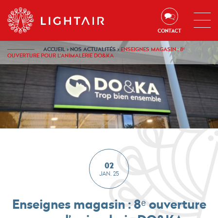
Aller au contenu
Aller à la navigation
Aller à la recherche
CONTACT
ACCUEIL
›
NOS ACTUALITÉS
›
ENSEIGNES MAGASIN : 8ᵉ
OUVERTURE POUR L’ANIMALERIE DO&KA
02
JAN. 25
Enseignes magasin : 8ᵉ ouverture