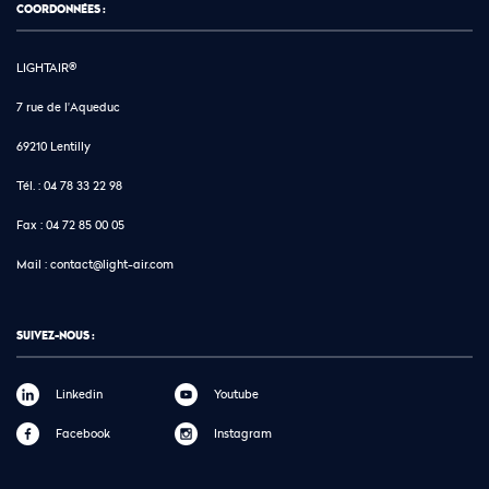
COORDONNÉES :
LIGHTAIR®
7 rue de l'Aqueduc
69210 Lentilly
Tél. :
04 78 33 22 98
Fax :
04 72 85 00 05
Mail :
contact@light-air.com
SUIVEZ-NOUS :
Linkedin
Youtube
Facebook
Instagram