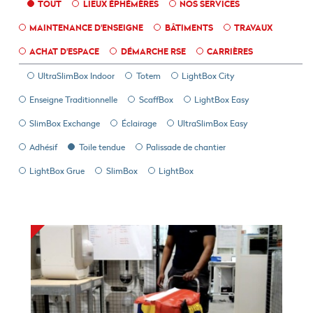
TOUT
LIEUX ÉPHÉMÈRES
NOS SERVICES
MAINTENANCE D'ENSEIGNE
BÂTIMENTS
TRAVAUX
ACHAT D'ESPACE
DÉMARCHE RSE
CARRIÈRES
UltraSlimBox Indoor
Totem
LightBox City
Enseigne Traditionnelle
ScaffBox
LightBox Easy
SlimBox Exchange
Éclairage
UltraSlimBox Easy
Adhésif
Toile tendue
Palissade de chantier
LightBox Grue
SlimBox
LightBox